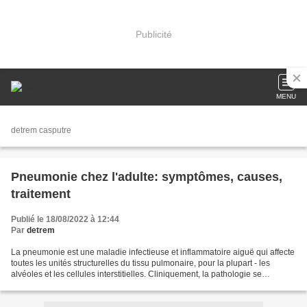
Publicité
MENU
detrem casputre
Pneumonie chez l'adulte: symptômes, causes,
traitement
Publié le 18/08/2022 à 12:44
Par
detrem
La pneumonie est une maladie infectieuse et inflammatoire aiguë qui affecte
toutes les unités structurelles du tissu pulmonaire, pour la plupart - les
alvéoles et les cellules interstitielles. Cliniquement, la pathologie se
manifeste par des symptômes...